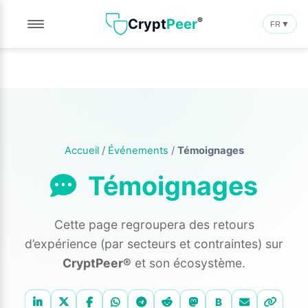
®
Crypt
Peer
▼
FR
Accueil
/
Événements
/
Témoignages
Témoignages
Cette page regroupera des retours
d’expérience (par secteurs et contraintes) sur
CryptPeer®
et son écosystème.
Partager cette page
B