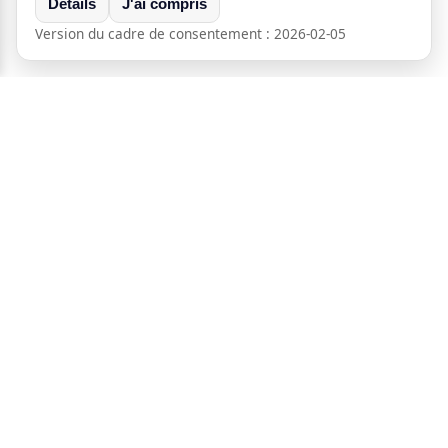
Détails
J'ai compris
Version du cadre de consentement :
2026-02-05
®
Crypt
Peer
Messagerie et appels P2P auto-hébergés avec
chiffrement de bout en bout.
Powered by
Freemindtronic
Andorre
+33 9 72 21 26 20
(Répondeur et fax uniquement)